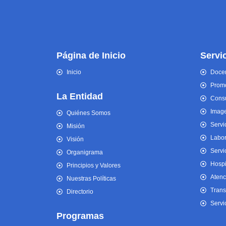
Página de Inicio
Servi
Inicio
Docen
Promo
La Entidad
Consu
Imag
Quiénes Somos
Servi
Misión
Labor
Visión
Servi
Organigrama
Hospi
Principios y Valores
Atenc
Nuestras Políticas
Trans
Directorio
Servi
Programas