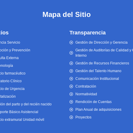
Mapa del Sitio
cios
Transparencia
cia Servicio
Gestión de Dirección y Gerencia
ción y Prevención
Gestión de Auditorías de Calidad y 
Interno
lta Externa
Gestión de Recursos Financieros
enología
Gestión del Talento Humano
cio farmacéutico
Comunicación Institucional
atorio Clínico
Contratación
cio de Urgencia
Normatividad
talización
Rendición de Cuentas
ión del parto y del recién nacido
Plan Anual de adquisiciones
porte Básico Asistencial
Proyectos
cio extramural Unidad móvil