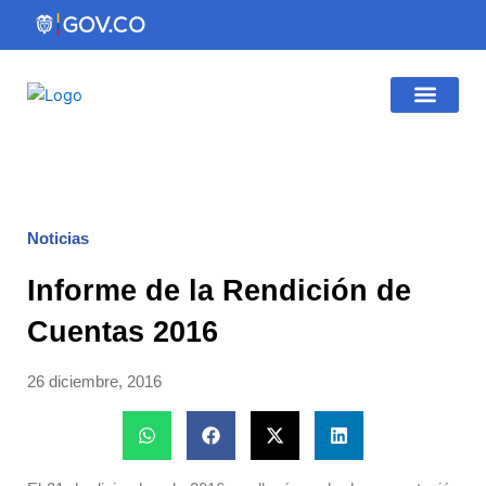
Ir
al
contenido
Gestión Institucio
Atención al Ciudadano
Noticias
Informe de la Rendición de
Cuentas 2016
26 diciembre, 2016