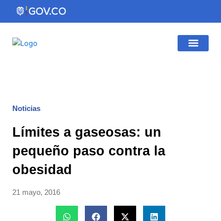
Ir
al
contenido
Gestión Institucio
Atención al Ciudadano
Noticias
Límites a gaseosas: un
pequeño paso contra la
obesidad
21 mayo, 2016