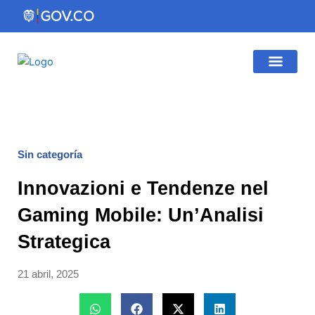
Ir
al
contenido
Gestión Institucio
Atención al Ciudadano
Sin categoría
Innovazioni e Tendenze nel
Gaming Mobile: Un’Analisi
Strategica
21 abril, 2025