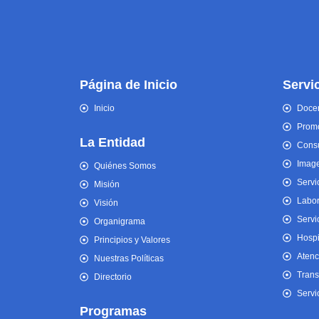
Página de Inicio
Servi
Inicio
Docen
Promo
La Entidad
Consu
Imag
Quiénes Somos
Servi
Misión
Labor
Visión
Servi
Organigrama
Hospi
Principios y Valores
Atenc
Nuestras Políticas
Trans
Directorio
Servi
Programas