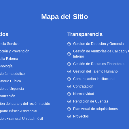
Mapa del Sitio
cios
Transparencia
cia Servicio
Gestión de Dirección y Gerencia
ción y Prevención
Gestión de Auditorías de Calidad y 
Interno
lta Externa
Gestión de Recursos Financieros
enología
Gestión del Talento Humano
cio farmacéutico
Comunicación Institucional
atorio Clínico
Contratación
cio de Urgencia
Normatividad
talización
Rendición de Cuentas
ión del parto y del recién nacido
Plan Anual de adquisiciones
porte Básico Asistencial
Proyectos
cio extramural Unidad móvil