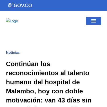
Ir
al
contenido
Gestión Institucio
Atención al Ciudadano
Noticias
Continúan los
reconocimientos al talento
humano del hospital de
Malambo, hoy con doble
motivación: van 43 días sin