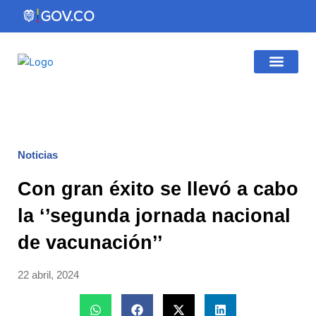
Ir
al
contenido
Gestión Institucio
Atención al Ciudadano
Noticias
Con gran éxito se llevó a cabo
la ‘’segunda jornada nacional
de vacunación’’
22 abril, 2024