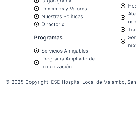
Organigrama
Hos
Principios y Valores
Ate
Nuestras Políticas
nac
Directorio
Tra
Programas
Ser
móv
Servicios Amigables
Programa Ampliado de
Inmunización
© 2025 Copyright. ESE Hospital Local de Malambo, San
Ir al contenido
Abrir barra de herramientas
Herramientas de accesibilidad