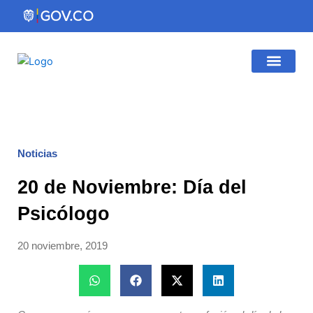
Ir
al
contenido
Gestión Institucio
Atención al Ciudadano
Noticias
20 de Noviembre: Día del
Psicólogo
20 noviembre, 2019